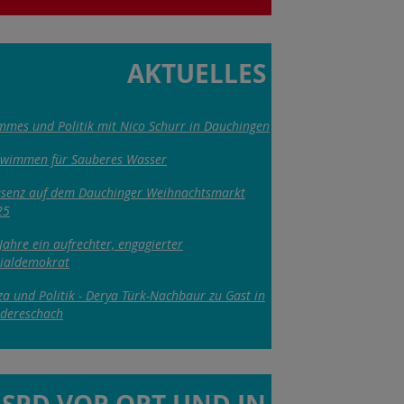
AKTUELLES
mes und Politik mit Nico Schurr in Dauchingen
hwimmen für Sauberes Wasser
senz auf dem Dauchinger Weihnachtsmarkt
25
Jahre ein aufrechter, engagierter
ialdemokrat
za und Politik - Derya Türk-Nachbaur zu Gast in
dereschach