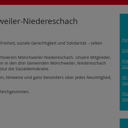
eiler-Niedereschach
Pom
eiheit, soziale Gerechtigkeit und Solidarität – selten
Sc
tsverein Mönchweiler-Niedereschach. Unsere Mitglieder,
Prä
en in den drei Gemeinden Mönchweiler, Niedereschach
20
lut die Sozialdemokratie.
50 
een, Hinweise und ganz besonders über jedes Neumitglied,
Soz
Gleichgesinnten.
Piz
Nie