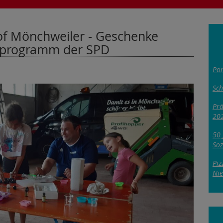
of Mönchweiler - Geschenke
enprogramm der SPD
Pom
Sc
Prä
20
50 
Soz
Piz
Nie